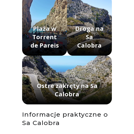
Plaża w
Droga na
Torrent
Sa
de Pareis
Calobra
Ostre zakręty na Sa
Calobra
Informacje praktyczne o
Sa Calobra