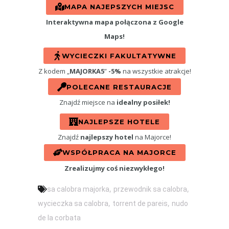
MAPA NAJEPSZYCH MIEJSC
Interaktywna mapa połączona z Google
Maps!
WYCIECZKI FAKULTATYWNE
Z kodem „
MAJORKA5
”
-5%
na wszystkie atrakcje!
POLECANE RESTAURACJE
Znajdź miejsce na
idealny posiłek!
NAJLEPSZE HOTELE
Znajdź
najlepszy hotel
na Majorce!
WSPÓŁPRACA NA MAJORCE
Zrealizujmy coś niezwykłego!
,
,
sa calobra majorka
przewodnik sa calobra
,
,
wycieczka sa calobra
torrent de pareis
nudo
de la corbata