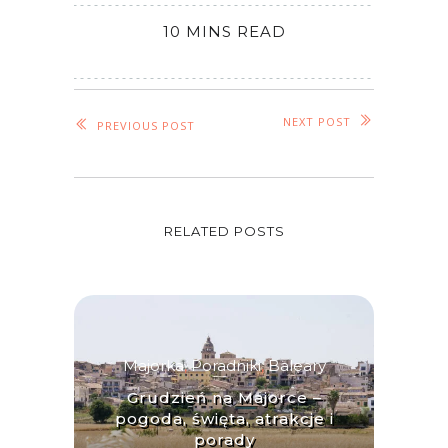
10 MINS READ
NEXT POST
PREVIOUS POST
RELATED POSTS
Majorka
,
Poradniki
,
Baleary
Grudzień na Majorce –
pogoda, święta, atrakcje i
porady