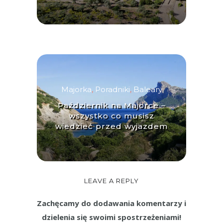
Majorka
,
Poradniki
,
Baleary
Październik na Majorce –
wszystko co musisz
wiedzieć przed wyjazdem
LEAVE A REPLY
Zachęcamy do dodawania komentarzy i
dzielenia się swoimi spostrzeżeniami!