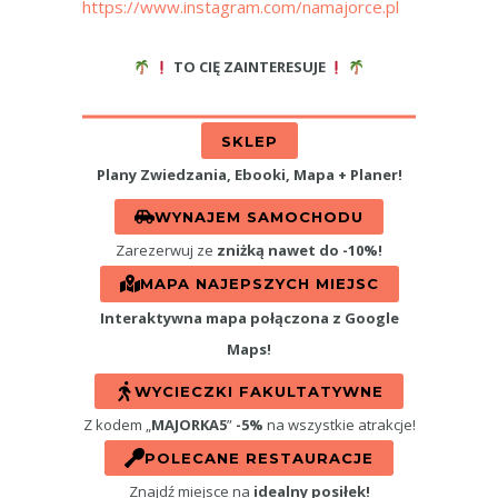
https://www.instagram.com/namajorce.pl
TO CIĘ ZAINTERESUJE
SKLEP
Plany Zwiedzania, Ebooki, Mapa + Planer!
WYNAJEM SAMOCHODU
Zarezerwuj ze
zniżką nawet do -10%!
MAPA NAJEPSZYCH MIEJSC
Interaktywna mapa połączona z Google
Maps!
WYCIECZKI FAKULTATYWNE
Z kodem „
MAJORKA5
”
-5%
na wszystkie atrakcje!
POLECANE RESTAURACJE
Znajdź miejsce na
idealny posiłek!