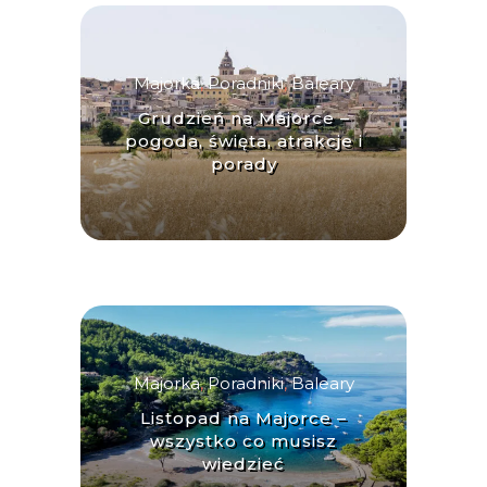
Majorka
,
Poradniki
,
Baleary
Grudzień na Majorce –
pogoda, święta, atrakcje i
porady
Majorka
,
Poradniki
,
Baleary
Listopad na Majorce –
wszystko co musisz
wiedzieć