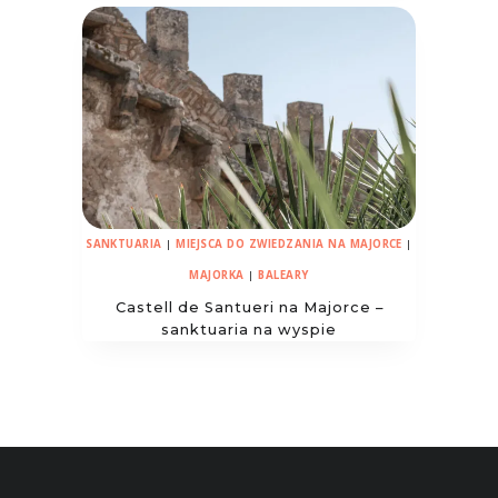
SANKTUARIA
|
MIEJSCA DO ZWIEDZANIA NA MAJORCE
|
MAJORKA
|
BALEARY
Castell de Santueri na Majorce –
sanktuaria na wyspie