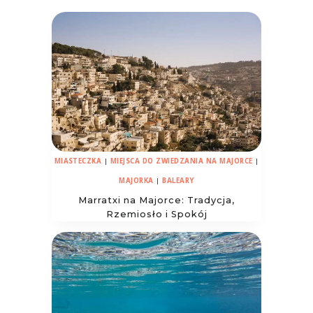
MIASTECZKA
|
MIEJSCA DO ZWIEDZANIA NA MAJORCE
|
MAJORKA
|
BALEARY
Marratxi na Majorce: Tradycja,
Rzemiosło i Spokój