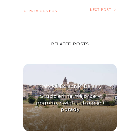
NEXT POST
PREVIOUS POST
RELATED POSTS
Majorka
,
Poradniki
,
Baleary
Grudzień na Majorce –
pogoda, święta, atrakcje i
porady