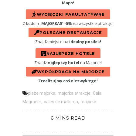
Maps!
WYCIECZKI FAKULTATYWNE
Z kodem „
MAJORKA5
”
-5%
na wszystkie atrakcje!
POLECANE RESTAURACJE
Znajdź miejsce na
idealny posiłek!
NAJLEPSZE HOTELE
Znajdź
najlepszy hotel
na Majorce!
WSPÓŁPRACA NA MAJORCE
Zrealizujmy coś niezwykłego!
,
,
plaże majorka
majorka atrakcje
Cala
,
,
Magraner
cales de mallorca
majorka
6 MINS READ