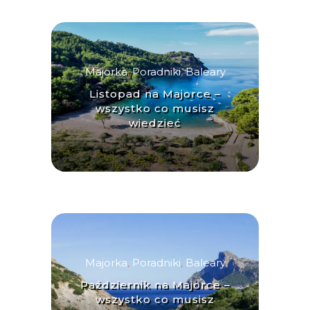
Majorka
,
Poradniki
,
Baleary
Listopad na Majorce –
wszystko co musisz
wiedzieć
Majorka
,
Poradniki
,
Baleary
Październik na Majorce –
wszystko co musisz