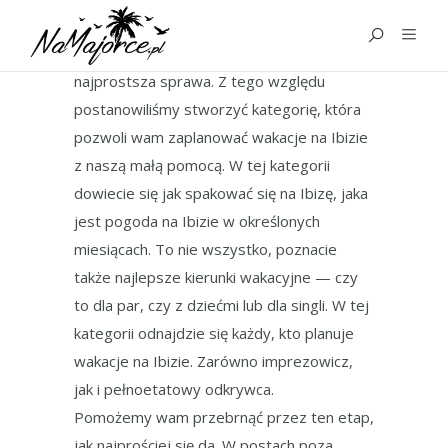
WAKACJE
Planowanie wakacji to raczej nie
najprostsza sprawa. Z tego względu
postanowiliśmy stworzyć kategorię, która
pozwoli wam zaplanować wakacje na Ibizie
z naszą małą pomocą. W tej kategorii
dowiecie się jak spakować się na Ibizę, jaka
jest pogoda na Ibizie w określonych
miesiącach. To nie wszystko, poznacie
także najlepsze kierunki wakacyjne — czy
to dla par, czy z dziećmi lub dla singli. W tej
kategorii odnajdzie się każdy, kto planuje
wakacje na Ibizie. Zarówno imprezowicz,
jak i pełnoetatowy odkrywca.
Pomożemy wam przebrnąć przez ten etap,
jak najprościej się da. W postach poza