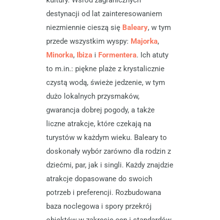
destynacji od lat zainteresowaniem
niezmiennie cieszą się
Baleary
, w tym
przede wszystkim wyspy:
Majorka
,
Minorka
,
Ibiza
i
Formentera
. Ich atuty
to m.in.: piękne plaże z krystalicznie
czystą wodą, świeże jedzenie, w tym
dużo lokalnych przysmaków,
gwarancja dobrej pogody, a także
liczne atrakcje, które czekają na
turystów w każdym wieku. Baleary to
doskonały wybór zarówno dla rodzin z
dziećmi, par, jak i singli. Każdy znajdzie
atrakcje dopasowane do swoich
potrzeb i preferencji. Rozbudowana
baza noclegowa i spory przekrój
obiektów w zakresie cen i standardów