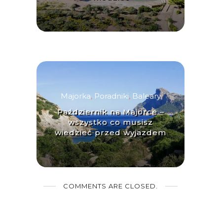
Majorka
,
Poradniki
,
Baleary
Październik na Majorce –
wszystko co musisz
wiedzieć przed wyjazdem
COMMENTS ARE CLOSED.