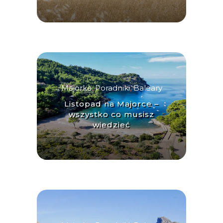
Majorka
,
Poradniki
,
Baleary
Listopad na Majorce –
wszystko co musisz
wiedzieć