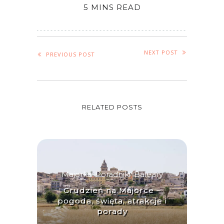
5 MINS READ
NEXT POST
PREVIOUS POST
RELATED POSTS
Majorka
,
Poradniki
,
Baleary
Grudzień na Majorce –
pogoda, święta, atrakcje i
porady