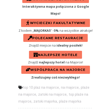
Interaktywna mapa połączona z Google
Maps!
WYCIECZKI FAKULTATYWNE
Z kodem „
MAJORKA5
”
-5%
na wszystkie atrakcje!
POLECANE RESTAURACJE
Znajdź miejsce na
idealny posiłek!
NAJLEPSZE HOTELE
Znajdź
najlepszy hotel
na Majorce!
WSPÓŁPRACA NA MAJORCE
Zrealizujmy coś niezwykłego!
,
,
top 10 plaz na majorce
na majorce
plaże
,
,
na majorce
zatoki na majorce
top plaże na
,
,
majorce
zatoki majorka
plaże majorka