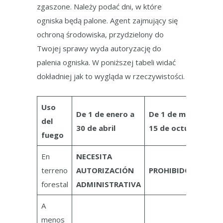
zgaszone. Należy podać dni, w które
ogniska będą palone. Agent zajmujący się
ochroną środowiska, przydzielony do
Twojej sprawy wyda autoryzację do
palenia ogniska. W poniższej tabeli widać
dokładniej jak to wygląda w rzeczywistości.
Uso
De 1 de enero a
De 1 de mayo a
del
30 de abril
15 de octubre
fuego
En
NECESITA
terreno
AUTORIZACIÓN
PROHIBIDO
forestal
ADMINISTRATIVA
A
menos