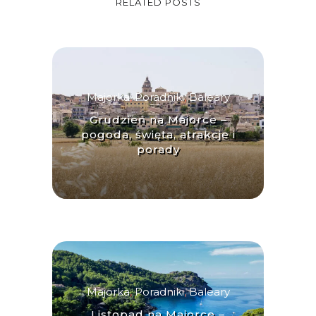
RELATED POSTS
Majorka
,
Poradniki
,
Baleary
Grudzień na Majorce –
pogoda, święta, atrakcje i
porady
Majorka
,
Poradniki
,
Baleary
Listopad na Majorce –