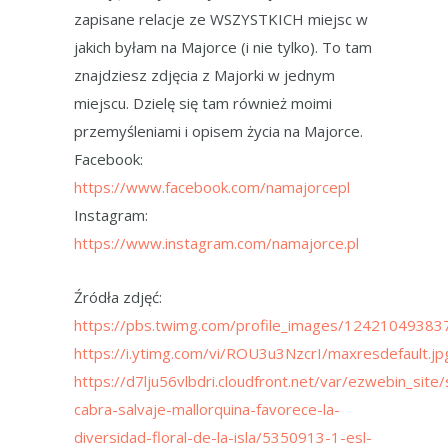
zapisane relacje ze WSZYSTKICH miejsc w
jakich byłam na Majorce (i nie tylko). To tam
znajdziesz zdjęcia z Majorki w jednym
miejscu. Dzielę się tam również moimi
przemyśleniami i opisem życia na Majorce.
Facebook:
https://www.facebook.com/namajorcepl
Instagram:
https://www.instagram.com/namajorce.pl
Źródła zdjęć:
https://pbs.twimg.com/profile_images/124210493
https://i.ytimg.com/vi/ROU3u3NzcrI/maxresdefault.jp
https://d7lju56vlbdri.cloudfront.net/var/ezwebin_site
cabra-salvaje-mallorquina-favorece-la-
diversidad-floral-de-la-isla/5350913-1-esl-