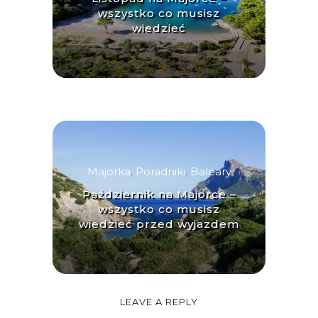
wszystko co musisz
wiedzieć
Majorka
,
Poradniki
,
Baleary
Październik na Majorce –
wszystko co musisz
wiedzieć przed wyjazdem
LEAVE A REPLY