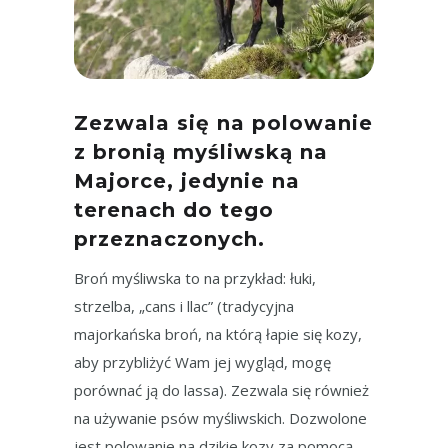
Zezwala się na polowanie
z bronią myśliwską na
Majorce, jedynie na
terenach do tego
przeznaczonych.
Broń myśliwska to na przykład: łuki,
strzelba, „cans i llac” (tradycyjna
majorkańska broń, na którą łapie się kozy,
aby przybliżyć Wam jej wygląd, mogę
porównać ją do lassa). Zezwala się również
na używanie psów myśliwskich. Dozwolone
jest polowanie na dzikie kozy za pomocą