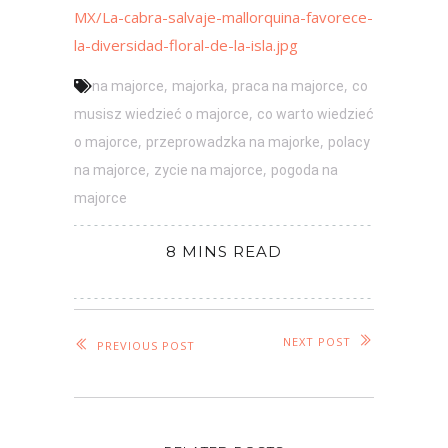
MX/La-cabra-salvaje-mallorquina-favorece-
la-diversidad-floral-de-la-isla.jpg
,
,
,
na majorce
majorka
praca na majorce
co
,
musisz wiedzieć o majorce
co warto wiedzieć
,
,
o majorce
przeprowadzka na majorke
polacy
,
,
na majorce
zycie na majorce
pogoda na
majorce
8 MINS READ
NEXT POST
PREVIOUS POST