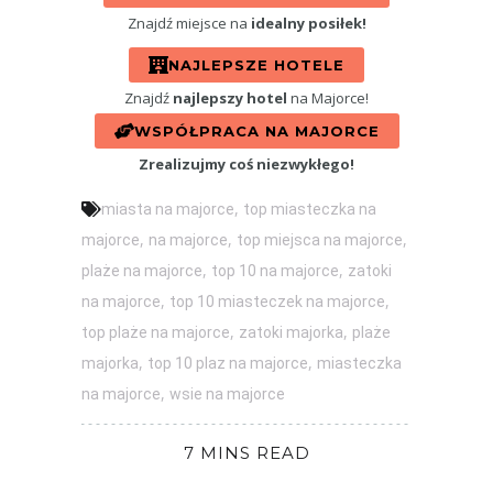
Znajdź miejsce na
idealny posiłek!
NAJLEPSZE HOTELE
Znajdź
najlepszy hotel
na Majorce!
WSPÓŁPRACA NA MAJORCE
Zrealizujmy coś niezwykłego!
,
miasta na majorce
top miasteczka na
,
,
,
majorce
na majorce
top miejsca na majorce
,
,
plaże na majorce
top 10 na majorce
zatoki
,
,
na majorce
top 10 miasteczek na majorce
,
,
top plaże na majorce
zatoki majorka
plaże
,
,
majorka
top 10 plaz na majorce
miasteczka
,
na majorce
wsie na majorce
7 MINS READ