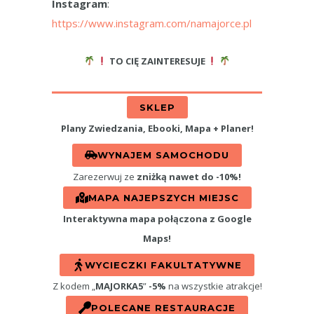
Instagram
:
https://www.instagram.com/namajorce.pl
TO CIĘ ZAINTERESUJE
SKLEP
Plany Zwiedzania, Ebooki, Mapa + Planer!
WYNAJEM SAMOCHODU
Zarezerwuj ze
zniżką nawet do -10%!
MAPA NAJEPSZYCH MIEJSC
Interaktywna mapa połączona z Google
Maps!
WYCIECZKI FAKULTATYWNE
Z kodem „
MAJORKA5
”
-5%
na wszystkie atrakcje!
POLECANE RESTAURACJE