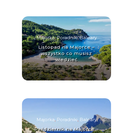
Majorka
,
Poradniki
,
Baleary
Listopad na Majorce –
wszystko co musisz
wiedzieć
Majorka
,
Poradniki
,
Baleary
Październik na Majorce –