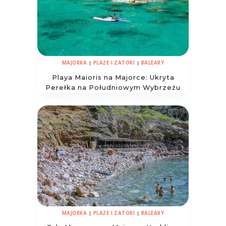
MAJORKA
|
PLAŻE I ZATOKI
|
BALEARY
Playa Maioris na Majorce: Ukryta
Perełka na Południowym Wybrzeżu
MAJORKA
|
PLAŻE I ZATOKI
|
BALEARY