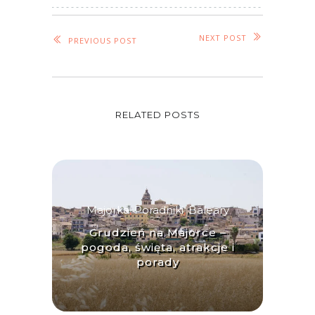
NEXT POST
PREVIOUS POST
RELATED POSTS
Majorka
,
Poradniki
,
Baleary
Grudzień na Majorce –
pogoda, święta, atrakcje i
porady