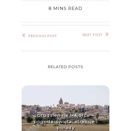
8 MINS READ
NEXT POST
PREVIOUS POST
RELATED POSTS
Majorka
,
Poradniki
,
Baleary
Grudzień na Majorce –
pogoda, święta, atrakcje i
porady