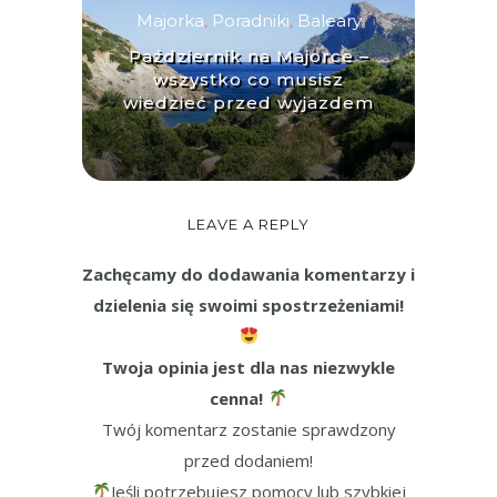
Majorka
,
Poradniki
,
Baleary
Październik na Majorce –
wszystko co musisz
wiedzieć przed wyjazdem
LEAVE A REPLY
Zachęcamy do dodawania komentarzy i
dzielenia się swoimi spostrzeżeniami!
Twoja opinia jest dla nas niezwykle
cenna!
Twój komentarz zostanie sprawdzony
przed dodaniem!
Jeśli potrzebujesz pomocy lub szybkiej