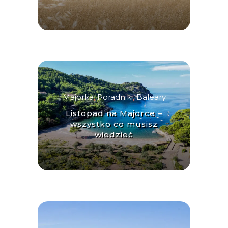
Majorka
,
Poradniki
,
Baleary
Listopad na Majorce –
wszystko co musisz
wiedzieć