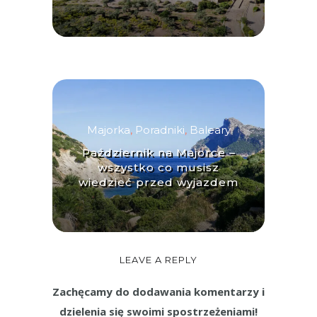
Majorka
,
Poradniki
,
Baleary
Październik na Majorce –
wszystko co musisz
wiedzieć przed wyjazdem
LEAVE A REPLY
Zachęcamy do dodawania komentarzy i
dzielenia się swoimi spostrzeżeniami!