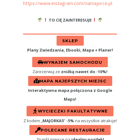
https://www.instagram.com/namajorce.pl
TO CIĘ ZAINTERESUJE
SKLEP
Plany Zwiedzania, Ebooki, Mapa + Planer!
WYNAJEM SAMOCHODU
Zarezerwuj ze
zniżką nawet do -10%!
MAPA NAJEPSZYCH MIEJSC
Interaktywna mapa połączona z Google
Maps!
WYCIECZKI FAKULTATYWNE
Z kodem „
MAJORKA5
”
-5%
na wszystkie atrakcje!
POLECANE RESTAURACJE
Znajdź miejsce na
idealny posiłek!