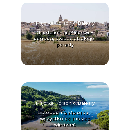
Majorka
,
Poradniki
,
Baleary
Grudzień na Majorce –
pogoda, święta, atrakcje i
porady
Majorka
,
Poradniki
,
Baleary
Listopad na Majorce –
wszystko co musisz
wiedzieć