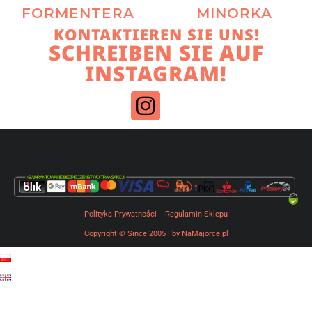
FORMENTERA
MINORKA
KONTAKTIEREN SIE UNS!
SCHREIBEN SIE AUF
INSTAGRAM!
Polityka Prywatności
--
Regulamin Sklepu
Copyright © Since 2005 | by NaMajorce.pl