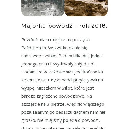
Majorka powódź – rok 2018.
Powódź miała miejsce na początku
Października. Wszystko działo się
naprawde szybko. Padało kilka dni, jednak
jednego dnia ulewy trwały cały dzień.
Dodam, że w Październiku jest końcówka
sezonu, więc turyści nadal przylatywali na
wyspę. Mieszkam w S’illot, które jest
bardzo zagrożone powodziowo. Na
szczęście na 3 piętrze, więc nic większego,
poza zalanym od deszczu dachem nam nie
groziło. Nie mięlismy pojęcia o powodzi,
dopóki przez okna nie zaczęły docierać do