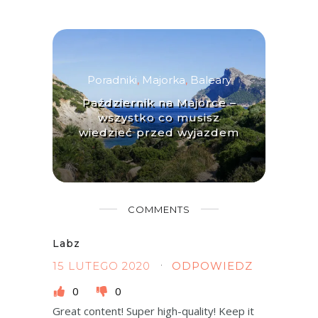
Poradniki
,
Majorka
,
Baleary
Październik na Majorce –
wszystko co musisz
wiedzieć przed wyjazdem
COMMENTS
Labz
15 LUTEGO 2020
ODPOWIEDZ
0
0
Great content! Super high-quality! Keep it