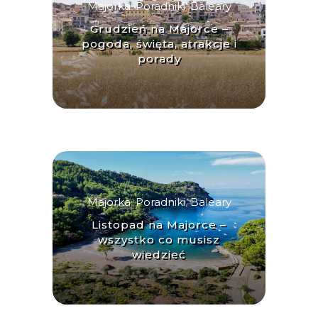
Majorka
,
Poradniki
,
Baleary
Grudzień na Majorce –
pogoda, święta, atrakcje i
porady
Majorka
,
Poradniki
,
Baleary
Listopad na Majorce –
wszystko co musisz
wiedzieć