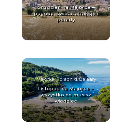
Grudzień na Majorce –
pogoda, święta, atrakcje i
porady
Majorka
,
Poradniki
,
Baleary
Listopad na Majorce –
wszystko co musisz
wiedzieć