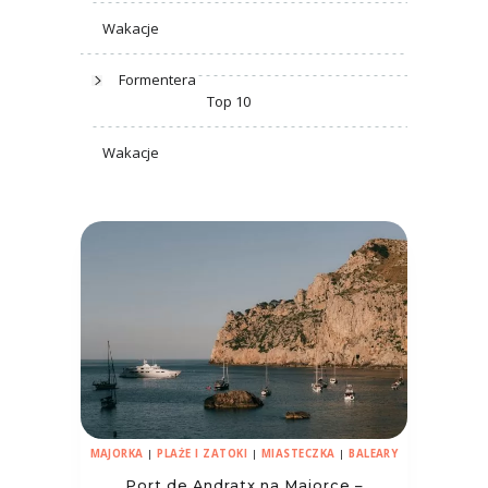
Wakacje
Formentera
Top 10
Wakacje
MAJORKA
|
PLAŻE I ZATOKI
|
MIASTECZKA
|
BALEARY
Port de Andratx na Majorce –