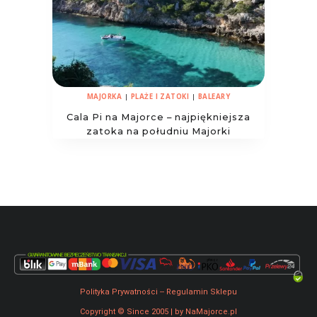
MAJORKA
|
PLAŻE I ZATOKI
|
BALEARY
Cala Pi na Majorce – najpiękniejsza
zatoka na południu Majorki
Polityka Prywatności
--
Regulamin Sklepu
Copyright © Since 2005 | by NaMajorce.pl