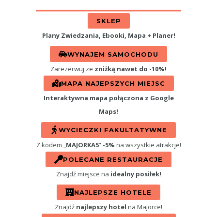
SKLEP
Plany Zwiedzania, Ebooki, Mapa + Planer!
WYNAJEM SAMOCHODU
Zarezerwuj ze
zniżką nawet do -10%!
MAPA NAJEPSZYCH MIEJSC
Interaktywna mapa połączona z Google
Maps!
WYCIECZKI FAKULTATYWNE
Z kodem „
MAJORKA5
”
-5%
na wszystkie atrakcje!
POLECANE RESTAURACJE
Znajdź miejsce na
idealny posiłek!
NAJLEPSZE HOTELE
Znajdź
najlepszy hotel
na Majorce!