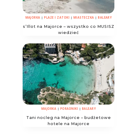
MAJORKA
|
PLAŻE I ZATOKI
|
MIASTECZKA
|
BALEARY
s’Illot na Majorce – wszystko co MUSISZ
wiedzieć
MAJORKA
|
PORADNIKI
|
BALEARY
Tani nocleg na Majorce – budżetowe
hotele na Majorce