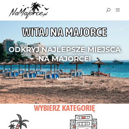
WITAJ NA MAJORCE
ODKRYJ NAJLEPSZE MIEJSCA
NA MAJORCE!
Majorka
WYBIERZ KATEGORIĘ