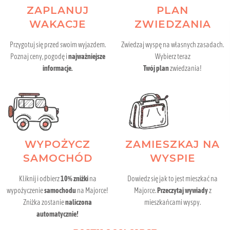
ZAPLANUJ
PLAN
WAKACJE
ZWIEDZANIA
Przygotuj się przed swoim wyjazdem.
Zwiedzaj wyspę na własnych zasadach.
Poznaj ceny, pogodę i
najważniejsze
Wybierz teraz
informacje.
Twój plan
zwiedzania!
WYPOŻYCZ
ZAMIESZKAJ NA
SAMOCHÓD
WYSPIE
Kliknij i odbierz
10% zniżki
na
Dowiedz się jak to jest mieszkać na
wypożyczenie
samochodu
na Majorce!
Majorce.
Przeczytaj wywiady
z
Zniżka zostanie
naliczona
mieszkańcami wyspy.
automatycznie!