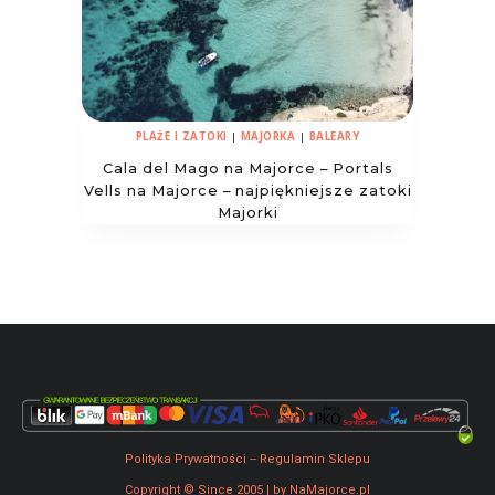
PLAŻE I ZATOKI
|
MAJORKA
|
BALEARY
Cala del Mago na Majorce – Portals
Vells na Majorce – najpiękniejsze zatoki
Majorki
Polityka Prywatności
--
Regulamin Sklepu
Copyright © Since 2005 | by NaMajorce.pl